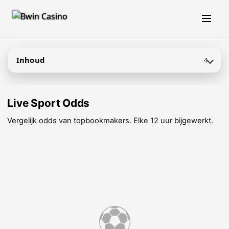
Inhoud
4
Live Sport Odds
Vergelijk odds van topbookmakers. Elke 12 uur bijgewerkt.
⚽