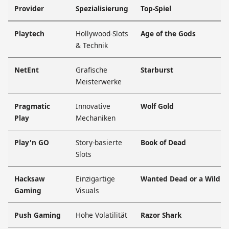
Provider
Spezialisierung
Top-Spiel
Playtech
Hollywood-Slots
Age of the Gods
& Technik
NetEnt
Grafische
Starburst
Meisterwerke
Pragmatic
Innovative
Wolf Gold
Play
Mechaniken
Play'n GO
Story-basierte
Book of Dead
Slots
Hacksaw
Einzigartige
Wanted Dead or a Wild
Gaming
Visuals
Push Gaming
Hohe Volatilität
Razor Shark