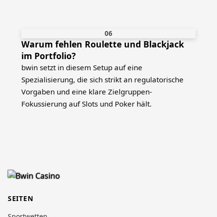
06
Warum fehlen Roulette und Blackjack
im Portfolio?
bwin setzt in diesem Setup auf eine
Spezialisierung, die sich strikt an regulatorische
Vorgaben und eine klare Zielgruppen-
Fokussierung auf Slots und Poker hält.
SEITEN
Sportwetten