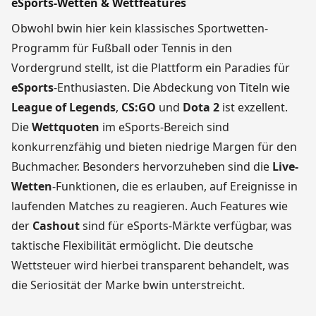
eSports-Wetten & Wettfeatures
Obwohl bwin hier kein klassisches Sportwetten-
Programm für Fußball oder Tennis in den
Vordergrund stellt, ist die Plattform ein Paradies für
eSports
-Enthusiasten. Die Abdeckung von Titeln wie
League of Legends
,
CS:GO
und
Dota 2
ist exzellent.
Die
Wettquoten
im eSports-Bereich sind
konkurrenzfähig und bieten niedrige Margen für den
Buchmacher. Besonders hervorzuheben sind die
Live-
Wetten
-Funktionen, die es erlauben, auf Ereignisse in
laufenden Matches zu reagieren. Auch Features wie
der
Cashout
sind für eSports-Märkte verfügbar, was
taktische Flexibilität ermöglicht. Die deutsche
Wettsteuer wird hierbei transparent behandelt, was
die Seriosität der Marke bwin unterstreicht.