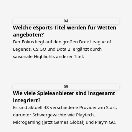
04
Welche eSports-Titel werden für Wetten
angeboten?
Der Fokus liegt auf den großen Drei: League of
Legends, CS:GO und Dota 2, ergänzt durch
saisonale Highlights anderer Titel.
05
Wie viele Spieleanbieter sind insgesamt
integriert?
Es sind aktuell 48 verschiedene Provider am Start,
darunter Schwergewichte wie Playtech,
Microgaming (jetzt Games Global) und Play'n GO.