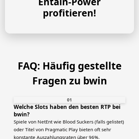
Entain-Power
profitieren!
FAQ: Häufig gestellte
Fragen zu bwin
01
Welche Slots haben den besten RTP bei
bwin?
Spiele von NetEnt wie Blood Suckers (falls gelistet)
oder Titel von Pragmatic Play bieten oft sehr
konstante Auszahlungsraten über 96%.