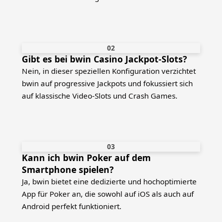
02
Gibt es bei bwin Casino Jackpot-Slots?
Nein, in dieser speziellen Konfiguration verzichtet
bwin auf progressive Jackpots und fokussiert sich
auf klassische Video-Slots und Crash Games.
03
Kann ich bwin Poker auf dem
Smartphone spielen?
Ja, bwin bietet eine dedizierte und hochoptimierte
App für Poker an, die sowohl auf iOS als auch auf
Android perfekt funktioniert.