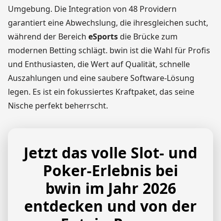
Umgebung. Die Integration von 48 Providern
garantiert eine Abwechslung, die ihresgleichen sucht,
während der Bereich
eSports
die Brücke zum
modernen Betting schlägt. bwin ist die Wahl für Profis
und Enthusiasten, die Wert auf Qualität, schnelle
Auszahlungen und eine saubere Software-Lösung
legen. Es ist ein fokussiertes Kraftpaket, das seine
Nische perfekt beherrscht.
Jetzt das volle Slot- und
Poker-Erlebnis bei
bwin im Jahr 2026
entdecken und von der