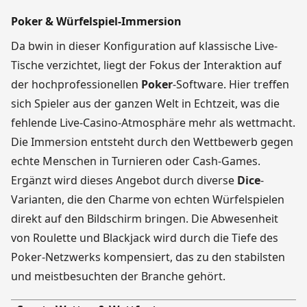
Poker & Würfelspiel-Immersion
Da bwin in dieser Konfiguration auf klassische Live-
Tische verzichtet, liegt der Fokus der Interaktion auf
der hochprofessionellen
Poker
-Software. Hier treffen
sich Spieler aus der ganzen Welt in Echtzeit, was die
fehlende Live-Casino-Atmosphäre mehr als wettmacht.
Die Immersion entsteht durch den Wettbewerb gegen
echte Menschen in Turnieren oder Cash-Games.
Ergänzt wird dieses Angebot durch diverse
Dice
-
Varianten, die den Charme von echten Würfelspielen
direkt auf den Bildschirm bringen. Die Abwesenheit
von Roulette und Blackjack wird durch die Tiefe des
Poker-Netzwerks kompensiert, das zu den stabilsten
und meistbesuchten der Branche gehört.