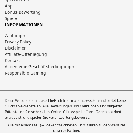
App
Bonus-Bewertung
Spiele
INFORMATIONEN
Zahlungen
Privacy Policy
Disclaimer
Affiliate-Offenlegung
Kontakt
Allgemeine Geschäftsbedingungen
Responsible Gaming
Diese Website dient ausschließlich Informationszwecken und bietet keine
Glücksspieldienste an. Alle Bewertungen und Meinungen sind subjektiv.
Bitte stellen Sie sicher, dass Online-Glücksspiel in Ihrer Gerichtsbarkeit
erlaubt ist, und spielen Sie verantwortungsbewusst.
Alle mit einem Pfeil (➜) gekennzeichneten Links führen zu den Websites
unserer Partner.