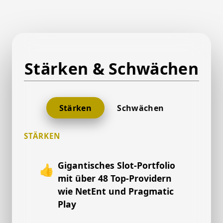
Stärken & Schwächen
Stärken
Schwächen
STÄRKEN
Gigantisches Slot-Portfolio
👍
mit über 48 Top-Providern
wie NetEnt und Pragmatic
Play