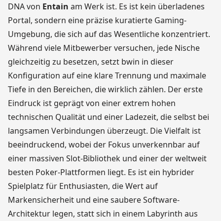
DNA von
Entain
am Werk ist. Es ist kein überladenes
Portal, sondern eine präzise kuratierte Gaming-
Umgebung, die sich auf das Wesentliche konzentriert.
Während viele Mitbewerber versuchen, jede Nische
gleichzeitig zu besetzen, setzt bwin in dieser
Konfiguration auf eine klare Trennung und maximale
Tiefe in den Bereichen, die wirklich zählen. Der erste
Eindruck ist geprägt von einer extrem hohen
technischen Qualität und einer Ladezeit, die selbst bei
langsamen Verbindungen überzeugt. Die Vielfalt ist
beeindruckend, wobei der Fokus unverkennbar auf
einer massiven Slot-Bibliothek und einer der weltweit
besten Poker-Plattformen liegt. Es ist ein hybrider
Spielplatz für Enthusiasten, die Wert auf
Markensicherheit und eine saubere Software-
Architektur legen, statt sich in einem Labyrinth aus