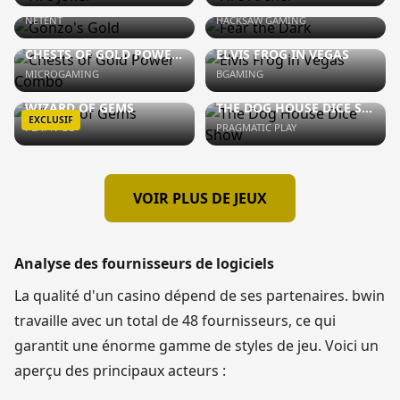
GONZO'S GOLD
FEAR THE DARK
NETENT
HACKSAW GAMING
CHESTS OF GOLD POWER COMBO
ELVIS FROG IN VEGAS
MICROGAMING
BGAMING
WIZARD OF GEMS
THE DOG HOUSE DICE SHOW
EXCLUSIF
PLAY'N GO
PRAGMATIC PLAY
VOIR PLUS DE JEUX
Analyse des fournisseurs de logiciels
La qualité d'un casino dépend de ses partenaires. bwin
travaille avec un total de 48 fournisseurs, ce qui
garantit une énorme gamme de styles de jeu. Voici un
aperçu des principaux acteurs :