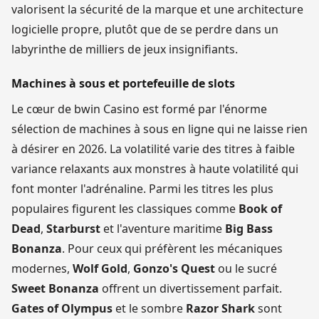
valorisent la sécurité de la marque et une architecture
logicielle propre, plutôt que de se perdre dans un
labyrinthe de milliers de jeux insignifiants.
Machines à sous et portefeuille de slots
Le cœur de bwin Casino est formé par l'énorme
sélection de machines à sous en ligne qui ne laisse rien
à désirer en 2026. La volatilité varie des titres à faible
variance relaxants aux monstres à haute volatilité qui
font monter l'adrénaline. Parmi les titres les plus
populaires figurent les classiques comme
Book of
Dead
,
Starburst
et l'aventure maritime
Big Bass
Bonanza
. Pour ceux qui préfèrent les mécaniques
modernes,
Wolf Gold
,
Gonzo's Quest
ou le sucré
Sweet Bonanza
offrent un divertissement parfait.
Gates of Olympus
et le sombre
Razor Shark
sont