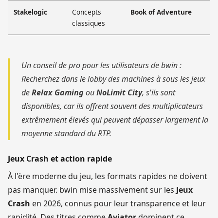
Stakelogic
Concepts
Book of Adventure
classiques
Un conseil de pro pour les utilisateurs de bwin :
Recherchez dans le lobby des machines à sous les jeux
de
Relax Gaming
ou
NoLimit City
, s'ils sont
disponibles, car ils offrent souvent des multiplicateurs
extrêmement élevés qui peuvent dépasser largement la
moyenne standard du RTP.
Jeux Crash et action rapide
À l'ère moderne du jeu, les formats rapides ne doivent
pas manquer. bwin mise massivement sur les
Jeux
Crash
en 2026, connus pour leur transparence et leur
rapidité. Des titres comme
Aviator
dominent ce