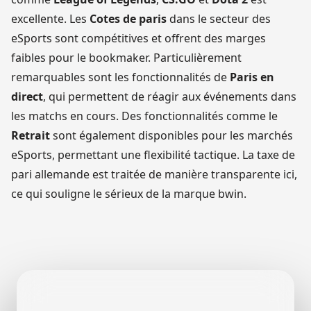
excellente. Les
Cotes de paris
dans le secteur des
eSports sont compétitives et offrent des marges
faibles pour le bookmaker. Particulièrement
remarquables sont les fonctionnalités de
Paris en
direct
, qui permettent de réagir aux événements dans
les matchs en cours. Des fonctionnalités comme le
Retrait
sont également disponibles pour les marchés
eSports, permettant une flexibilité tactique. La taxe de
pari allemande est traitée de manière transparente ici,
ce qui souligne le sérieux de la marque bwin.