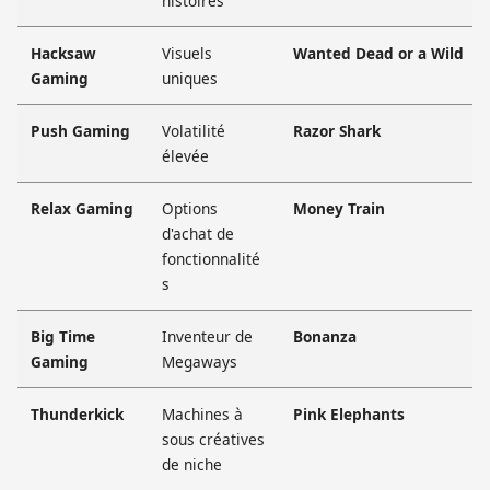
histoires
Hacksaw
Visuels
Wanted Dead or a Wild
Gaming
uniques
Push Gaming
Volatilité
Razor Shark
élevée
Relax Gaming
Options
Money Train
d'achat de
fonctionnalité
s
Big Time
Inventeur de
Bonanza
Gaming
Megaways
Thunderkick
Machines à
Pink Elephants
sous créatives
de niche