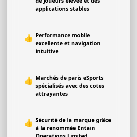
de joueurs élevée et des
applications stables
Performance mobile
👍
excellente et navigation
intuitive
Marchés de paris eSports
👍
spécialisés avec des cotes
attrayantes
Sécurité de la marque grâce
👍
à la renommée Entain
Operations Limited