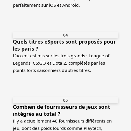
parfaitement sur iOS et Android.
04
Quels titres eSports sont proposés pour
les paris ?
L'accent est mis sur les trois grands : League of
Legends, CS:GO et Dota 2, complétés par les
points forts saisonniers d'autres titres.
05
Combien de fournisseurs de jeux sont
intégrés au total ?
Il y a actuellement 48 fournisseurs différents en
jeu, dont des poids lourds comme Playtech,