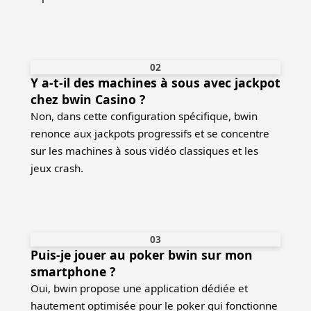
02
Y a-t-il des machines à sous avec jackpot
chez bwin Casino ?
Non, dans cette configuration spécifique, bwin
renonce aux jackpots progressifs et se concentre
sur les machines à sous vidéo classiques et les
jeux crash.
03
Puis-je jouer au poker bwin sur mon
smartphone ?
Oui, bwin propose une application dédiée et
hautement optimisée pour le poker qui fonctionne